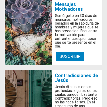
Mensajes
Motivadores
Sumérgete en 30 días de
mensajes motivadores
basados en la sabiduría de
hombres y mujeres que te
han precedido. Encuentra
la motivación para
enfrentar cualquier cosa
que se te presente en el
día.
SUSCRIBIR
Contradicciones de
Jesús
Jesús dijo unas cosas
profundas, algunas de las
cuales parecen bastante
contradictorias. Pero eso
no las hace falsas. En el
transcurso de una