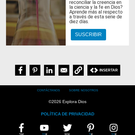
reconciliar la creencia en
la ciencia y la fe en Dios?
Aprende más al respecto
a través de esta serie de
diez días.
SUSCRIBIR
INSERTAR
Footer
CONTÁCTANOS
SOBRE NOSOTROS
menu
©
2026
Explora Dios
POLÍTICA DE PRIVACIDAD
FIND
FACEBOOK
YOUTUBE
TWITTER
PINTEREST
INSTAGRAM
EXPLOA
DIOS
5M
20
K
90K
5
K
33
K