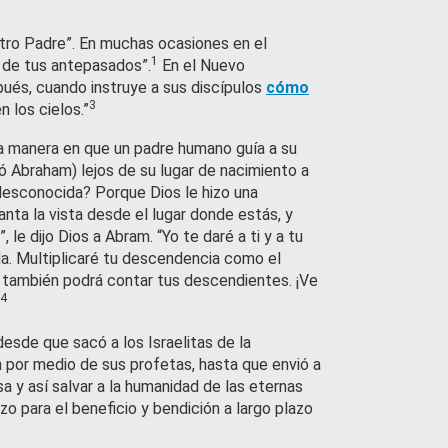
stro Padre”. En muchas ocasiones en el
1
 de tus antepasados”.
En el Nuevo
pués, cuando instruye a sus discípulos
cómo
3
 los cielos.”
a manera en que un padre humano guía a su
mó Abraham) lejos de su lugar de nacimiento a
y desconocida? Porque Dios le hizo una
nta la vista desde el lugar donde estás, y
, le dijo Dios a Abram. “Yo te daré a ti y a tu
da. Multiplicaré tu descendencia como el
ra, también podrá contar tus descendientes. ¡Ve
4
desde que sacó a los Israelitas de la
 por medio de sus profetas, hasta que envió a
a y así salvar a la humanidad de las eternas
zo para el beneficio y bendición a largo plazo