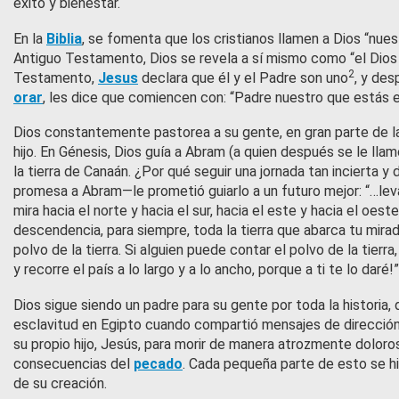
éxito y bienestar.
En la
Biblia
, se fomenta que los cristianos llamen a Dios “nue
Antiguo Testamento, Dios se revela a sí mismo como “el Dios
2
Testamento,
Jesus
declara que él y el Padre son uno
, y des
orar
, les dice que comiencen con: “Padre nuestro que estás en
Dios constantemente pastorea a su gente, en gran parte de l
hijo. En Génesis, Dios guía a Abram (a quien después se le lla
la tierra de Canaán. ¿Por qué seguir una jornada tan incierta 
promesa a Abram—le prometió guiarlo a un futuro mejor: “…leva
mira hacia el norte y hacia el sur, hacia el este y hacia el oeste”
descendencia, para siempre, toda la tierra que abarca tu mira
polvo de la tierra. Si alguien puede contar el polvo de la tier
y recorre el país a lo largo y a lo ancho, porque a ti te lo daré!”
Dios sigue siendo un padre para su gente por toda la historia, 
esclavitud en Egipto cuando compartió mensajes de dirección
su propio hijo, Jesús, para morir de manera atrozmente doloros
consecuencias del
pecado
. Cada pequeña parte de esto se hi
de su creación.