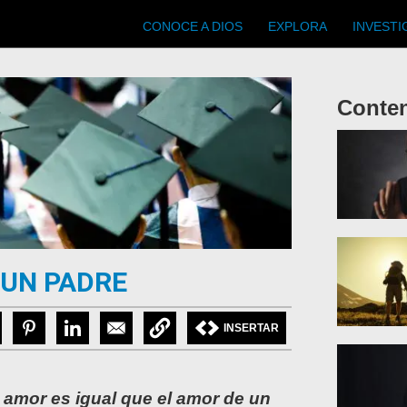
Main
CONOCE A DIOS
EXPLORA
INVESTI
navigation
Conte
Articl
 UN PADRE
INSERTAR
amor es igual que el amor de un