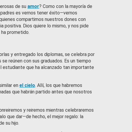
nerosas de su
amor
? Como con la mayoría de
s padres es vernos tener éxito—vernos
, quienes compartimos nuestros dones con
 positiva. Dios quiere lo mismo, y nos pide
 ha prometido.
rlas y entregado los diplomas, se celebra por
tes se reúnen con sus graduados. Es un tiempo
 el estudiante que ha alcanzado tan importante
similar en
el cielo
. Allí, los que habremos
adas que habrán partido antes que nosotros
sonreiremos y reiremos mientras celebraremos
alo que dar—de hecho, el mejor regalo: la
e su hijo.