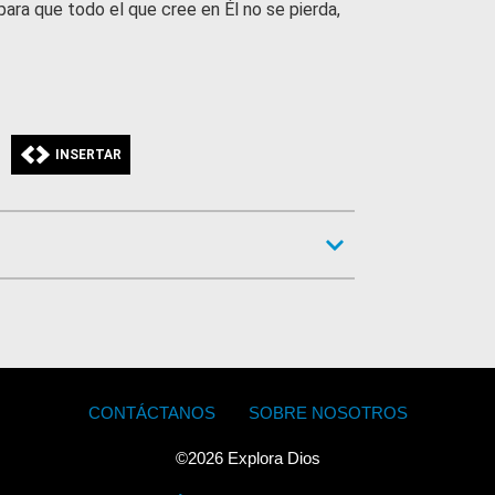
para que todo el que cree en Él no se pierda,
INSERTAR
Footer
CONTÁCTANOS
SOBRE NOSOTROS
menu
©
2026
Explora Dios