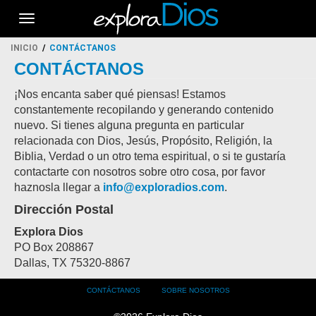
Toggle
navigation
INICIO
CONTÁCTANOS
CONTÁCTANOS
¡Nos encanta saber qué piensas! Estamos
constantemente recopilando y generando contenido
nuevo. Si tienes alguna pregunta en particular
relacionada con Dios, Jesús, Propósito, Religión, la
Biblia, Verdad o un otro tema espiritual, o si te gustaría
contactarte con nosotros sobre otro cosa, por favor
haznosla llegar a
info@exploradios.com
.
Dirección Postal
Explora Dios
PO Box 208867
Dallas, TX 75320-8867
Footer
CONTÁCTANOS
SOBRE NOSOTROS
menu