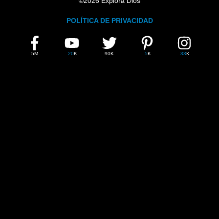
©
2026
Explora Dios
POLÍTICA DE PRIVACIDAD
FIND
FACEBOOK
YOUTUBE
TWITTER
PINTEREST
INSTAGRAM
EXPLOA
DIOS
5M
20
K
90K
5
K
33
K
ON
SOCIAL
MEDIA