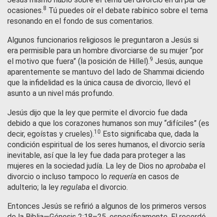
8
ocasiones.
Tú puedes oír el debate rabínico sobre el tema
resonando en el fondo de sus comentarios.
Algunos funcionarios religiosos le preguntaron a Jesús si
era permisible para un hombre divorciarse de su mujer “por
9
el motivo que fuera” (la posición de Hillel).
Jesús, aunque
aparentemente se mantuvo del lado de Shammai diciendo
que la infidelidad es la única causa de divorcio, llevó el
asunto a un nivel más profundo.
Jesús dijo que la ley que permite el divorcio fue dada
debido a que los corazones humanos son muy “difíciles” (es
10
decir, egoístas y crueles).
Esto significaba que, dada la
condición espiritual de los seres humanos, el divorcio sería
inevitable, así que la ley fue dada para proteger a las
mujeres en la sociedad judía. La ley de Dios no
aprobaba
el
divorcio o incluso tampoco lo
requería
en casos de
adulterio; la ley
regulaba
el divorcio.
Entonces Jesús se refirió a algunos de los primeros versos
de la Biblia—Génesis 2:18–25, específicamente. El recordó