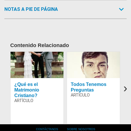
NOTAS A PIE DE PÁGINA
Contenido Relacionado
Article Image
Article Image
Ar
›
¿Qué es el
Todos Tenemos
¿
Matrimonio
Preguntas
d
Cristiano?
p
C
Footer
CONTÁCTANOS
SOBRE NOSOTROS