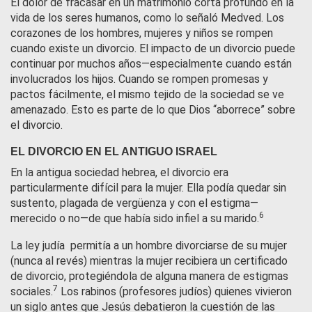
El dolor de fracasar en un matrimonio corta profundo en la
vida de los seres humanos, como lo señaló Medved. Los
corazones de los hombres, mujeres y niños se rompen
cuando existe un divorcio. El impacto de un divorcio puede
continuar por muchos años—especialmente cuando están
involucrados los hijos. Cuando se rompen promesas y
pactos fácilmente, el mismo tejido de la sociedad se ve
amenazado. Esto es parte de lo que Dios “aborrece” sobre
el divorcio.
EL DIVORCIO EN EL ANTIGUO ISRAEL
En la antigua sociedad hebrea, el divorcio era
particularmente difícil para la mujer. Ella podía quedar sin
sustento, plagada de vergüenza y con el estigma—
6
merecido o no—de que había sido infiel a su marido.
La ley judía permitía a un hombre divorciarse de su mujer
(nunca al revés) mientras la mujer recibiera un certificado
de divorcio, protegiéndola de alguna manera de estigmas
7
sociales.
Los rabinos (profesores judíos) quienes vivieron
un siglo antes que Jesús debatieron la cuestión de las