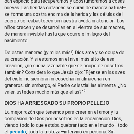
dan espacio para recuperarnos y acostumbrarnos a cosas
nuevas. Las heridas cutáneas se curan de manera natural—
se forma una costra encima de la herida y las células del
cuerpo se reabastecen sin nuestra ayuda ni atención. Los
niños crecen y se desarrollan en el vientre de sus madres,
de manera invisible hasta que ocurre el milagro del
nacimiento.
De estas maneras (¡y miles más!) Dios ama y se ocupa de
su creación. Y si estamos en el nivel más alto de esa
creación, ¿no suena razonable que se ocupe de nosotros
también? Considera lo que Jesús dijo: “Fíjense en las aves
del cielo: no siembran ni cosechan ni almacenan en
graneros; sin embargo, el Padre celestial las alimenta. ¿No
6
valen ustedes mucho más que ellas?”
DIOS HA ARRIESGADO SU PROPIO PELLEJO
La mejor razón que tenemos para creer en el amor y la
compasión de Dios por nosotros es la encarnación. Dios,
viendo todo lo que estaba quebrantado en el mundo—todo
el
pecado
, toda la tristeza—intervino en persona. Sin