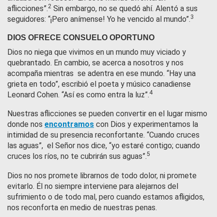
2
aflicciones”.
Sin embargo, no se quedó ahí. Alentó a sus
3
seguidores: “¡Pero anímense! Yo he vencido al mundo”.
DIOS OFRECE CONSUELO OPORTUNO
Dios no niega que vivimos en un mundo muy viciado y
quebrantado. En cambio, se acerca a nosotros y nos
acompaña mientras se adentra en ese mundo. “Hay una
grieta en todo”, escribió el poeta y músico canadiense
4
Leonard Cohen. “Así es como entra la luz”.
Nuestras aflicciones se pueden convertir en el lugar mismo
donde nos
encontramos
con Dios y experimentamos la
intimidad de su presencia reconfortante. “Cuando cruces
las aguas”, el Señor nos dice, “yo estaré contigo; cuando
5
cruces los ríos, no te cubrirán sus aguas”.
Dios no nos promete librarnos de todo dolor, ni promete
evitarlo. Él no siempre interviene para alejarnos del
sufrimiento o de todo mal, pero cuando estamos afligidos,
nos reconforta en medio de nuestras penas.