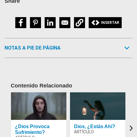
Share
INSERTAR
NOTAS A PIE DE PÁGINA
Contenido Relacionado
Article Image
Article Image
›
¿Dios Provoca
Dios, ¿Estás Ahí?
¿
Sufrimiento?
p