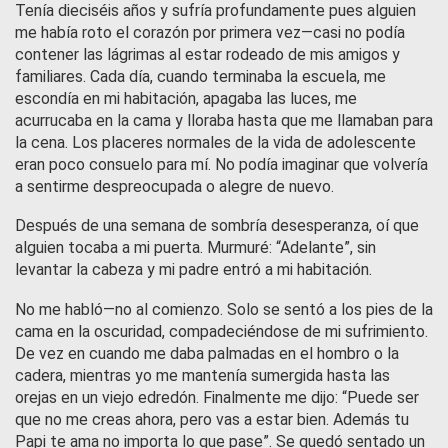
Tenía dieciséis años y sufría profundamente pues alguien
me había roto el corazón por primera vez—casi no podía
contener las lágrimas al estar rodeado de mis amigos y
familiares. Cada día, cuando terminaba la escuela, me
escondía en mi habitación, apagaba las luces, me
acurrucaba en la cama y lloraba hasta que me llamaban para
la cena. Los placeres normales de la vida de adolescente
eran poco consuelo para mí. No podía imaginar que volvería
a sentirme despreocupada o alegre de nuevo.
Después de una semana de sombría desesperanza, oí que
alguien tocaba a mi puerta. Murmuré: “Adelante”, sin
levantar la cabeza y mi padre entró a mi habitación.
No me habló—no al comienzo. Solo se sentó a los pies de la
cama en la oscuridad, compadeciéndose de mi sufrimiento.
De vez en cuando me daba palmadas en el hombro o la
cadera, mientras yo me mantenía sumergida hasta las
orejas en un viejo edredón. Finalmente me dijo: “Puede ser
que no me creas ahora, pero vas a estar bien. Además tu
Papi te ama no importa lo que pase”. Se quedó sentado un