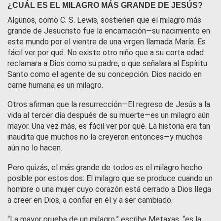
¿CUÁL ES EL MILAGRO MÁS GRANDE DE JESÚS?
Algunos, como C. S. Lewis, sostienen que el milagro más
grande de Jesucristo fue la encarnación—su nacimiento en
este mundo por el vientre de una virgen llamada María. Es
fácil ver por qué. No existe otro niño que a su corta edad
reclamara a Dios como su padre, o que señalara al Espíritu
Santo como el agente de su concepción. Dios nacido en
carne humana
es
un milagro.
Otros afirman que la resurrección—El regreso de Jesús a la
vida al tercer día después de su muerte—es un milagro aún
mayor. Una vez más, es fácil ver por qué. La historia era tan
inaudita que muchos no la creyeron entonces—y muchos
aún no lo hacen.
Pero quizás, el más grande de todos es el milagro hecho
posible por estos dos: El milagro que se produce cuando un
hombre o una mujer cuyo corazón está cerrado a Dios llega
a creer en Dios, a confiar en él y a ser cambiado.
“La mayor prueba de un milagro,” escribe Metaxas, “es la