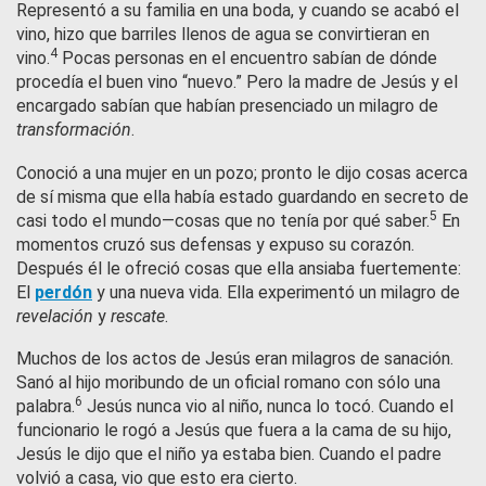
Representó a su familia en una boda, y cuando se acabó el
vino, hizo que barriles llenos de agua se convirtieran en
4
vino.
Pocas personas en el encuentro sabían de dónde
procedía el buen vino “nuevo.” Pero la madre de Jesús y el
encargado sabían que habían presenciado un milagro de
transformación
.
Conoció a una mujer en un pozo; pronto le dijo cosas acerca
de sí misma que ella había estado guardando en secreto de
5
casi todo el mundo—cosas que no tenía por qué saber.
En
momentos cruzó sus defensas y expuso su corazón.
Después él le ofreció cosas que ella ansiaba fuertemente:
El
perdón
y una nueva vida. Ella experimentó un milagro de
revelación
y
rescate
.
Muchos de los actos de Jesús eran milagros de sanación.
Sanó al hijo moribundo de un oficial romano con sólo una
6
palabra.
Jesús nunca vio al niño, nunca lo tocó. Cuando el
funcionario le rogó a Jesús que fuera a la cama de su hijo,
Jesús le dijo que el niño ya estaba bien. Cuando el padre
volvió a casa, vio que esto era cierto.