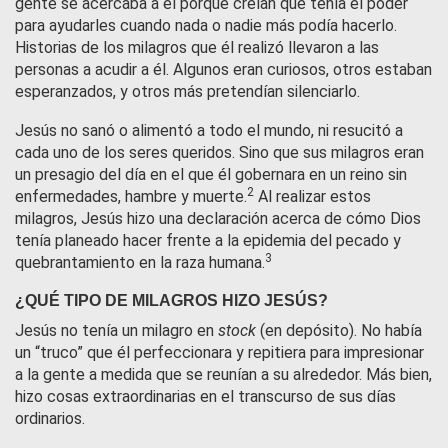
gente se acercaba a él porque creían que tenía el poder
para ayudarles cuando nada o nadie más podía hacerlo.
Historias de los milagros que él realizó llevaron a las
personas a acudir a él. Algunos eran curiosos, otros estaban
esperanzados, y otros más pretendían silenciarlo.
Jesús no sanó o alimentó a todo el mundo, ni resucitó a
cada uno de los seres queridos. Sino que sus milagros eran
un presagio del día en el que él gobernara en un reino sin
2
enfermedades, hambre y muerte.
Al realizar estos
milagros, Jesús hizo una declaración acerca de cómo Dios
tenía planeado hacer frente a la epidemia del pecado y
3
quebrantamiento en la raza humana.
¿QUÉ TIPO DE MILAGROS HIZO JESÚS?
Jesús no tenía un milagro en
stock
(en depósito). No había
un “truco” que él perfeccionara y repitiera para impresionar
a la gente a medida que se reunían a su alrededor. Más bien,
hizo cosas extraordinarias en el transcurso de sus días
ordinarios.