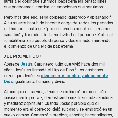
sufriría el dolor que sufrimos, padecería las tentaciones
que padecemos, sentiría las emociones que sentimos.
4
Pero más que eso, sería golpeado, quebrado y aplastado.
A su muerte habría de hacerse cargo de todos los pecados
del hombre, hasta que "por sus heridas nosotros [seríamos]
5
sanados" y liberados de la esclavitud del pecado.
Y al final,
rehabilitaría a su pueblo disperso y desanimado, marcando
el comienzo de una era de paz eterna.
¿EL PROMETIDO?
Aparece
Jesús
. Carpintero judío que vivió hace dos mil
6
años, Jesús es llamado el Hijo de Dios.
Los cristianos
creen que Jesús es
plenamente hombre y plenamente
Dios
, igualmente humano y divino.
Al principio de su vida, Jesús se distinguió como un niño
inusualmente precoz, demostrando una tremenda sabiduría
7
y madurez espiritual.
Cuando Jesús percibió que el
momento era el correcto, dejó su casa y se embarcó en un
nuevo camino. Comenzó a predicar, enseñar, hacer milagros,