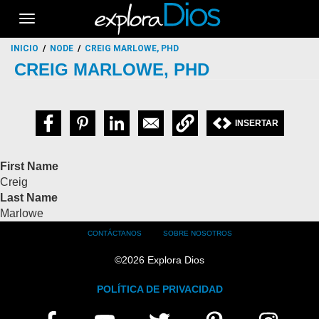
Toggle
navigation
INICIO
NODE
CREIG MARLOWE, PHD
CREIG MARLOWE, PHD
INSERTAR
First Name
Creig
Last Name
Marlowe
Footer
CONTÁCTANOS
SOBRE NOSOTROS
menu
©
2026
Explora Dios
POLÍTICA DE PRIVACIDAD
FIND
FACEBOOK
YOUTUBE
TWITTER
PINTEREST
INSTAGRAM