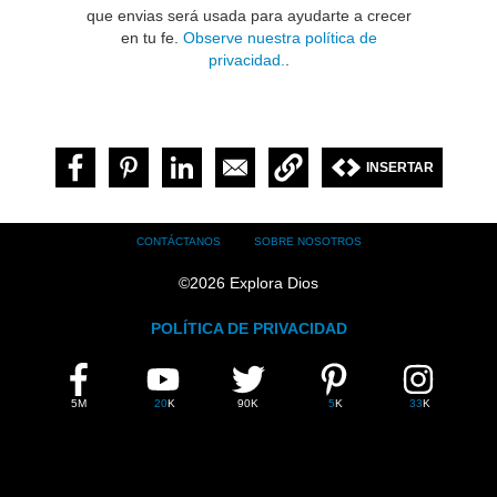
que envias será usada para ayudarte a crecer
en tu fe.
Observe nuestra política de
privacidad.
.
INSERTAR
Footer
CONTÁCTANOS
SOBRE NOSOTROS
menu
©
2026
Explora Dios
POLÍTICA DE PRIVACIDAD
FIND
FACEBOOK
YOUTUBE
TWITTER
PINTEREST
INSTAGRAM
EXPLOA
DIOS
5M
20
K
90K
5
K
33
K
ON
SOCIAL
MEDIA