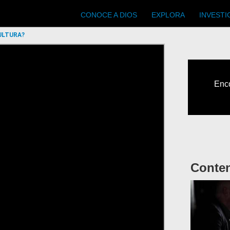
Main
CONOCE A DIOS
EXPLORA
INVESTI
navigation
ULTURA?
Enco
Conte