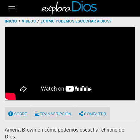
Toggle
navigation
INICIO
VIDEOS
¿CÓMO PODEMOS ESCUCHAR A DIOS?
SOBRE
TRANSCRIPCIÓN
COMPARTIR
Amena Brown en cómo podemos escuchar el ritmo de
Dios.