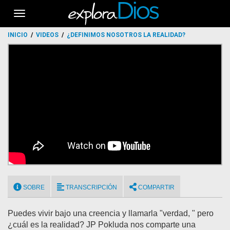
Toggle
navigation
INICIO
VIDEOS
¿DEFINIMOS NOSOTROS LA REALIDAD?
SOBRE
TRANSCRIPCIÓN
COMPARTIR
Puedes vivir bajo una creencia y llamarla "verdad, " pero
¿cuál es la realidad? JP Pokluda nos comparte una