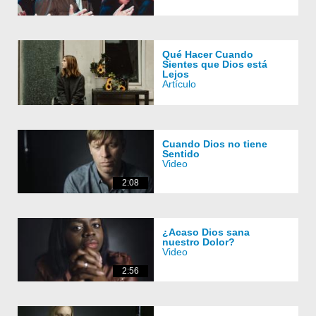
Qué Hacer Cuando
Sientes que Dios está
Lejos
Artículo
Cuando Dios no tiene
Sentido
Video
2:08
¿Acaso Dios sana
nuestro Dolor?
Video
2:56