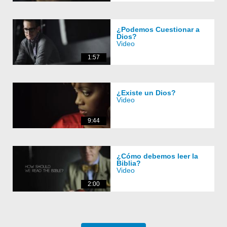
¿Podemos Cuestionar a
Dios?
Video
1:57
¿Existe un Dios?
Video
9:44
¿Cómo debemos leer la
Biblia?
Video
2:00