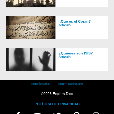
¿Qué es el Corán?
Artículo
¿Quiénes son ISIS?
Artículo
Footer
CONTÁCTANOS
SOBRE NOSOTROS
menu
©
2026
Explora Dios
POLÍTICA DE PRIVACIDAD
FIND
FACEBOOK
YOUTUBE
TWITTER
PINTEREST
INSTAGRAM