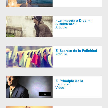
¿Le importa a Dios mi
Sufrimiento?
Artículo
El Secreto de la Felicidad
Artículo
El Principio de la
Felicidad
Video
2:40