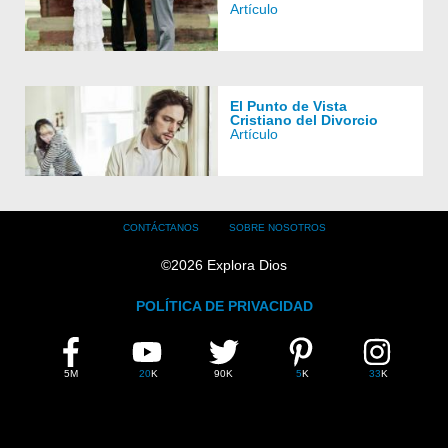
Artículo
El Punto de Vista
Cristiano del Divorcio
Artículo
Footer
CONTÁCTANOS
SOBRE NOSOTROS
menu
©
2026
Explora Dios
POLÍTICA DE PRIVACIDAD
FIND
FACEBOOK
YOUTUBE
TWITTER
PINTEREST
INSTAGRAM
EXPLOA
DIOS
5M
20
K
90K
5
K
33
K
ON
SOCIAL
MEDIA